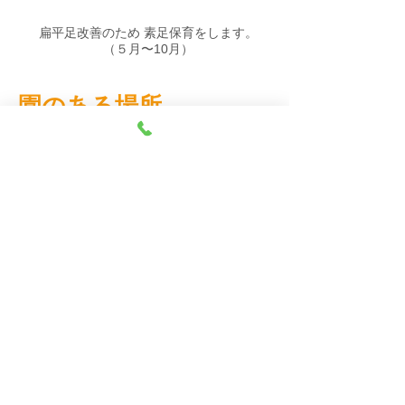
扁平足改善のため 素足保育をします。
（５月〜10月）
園のある場所
〒920-0336 石川県金沢市金石本町ロ53